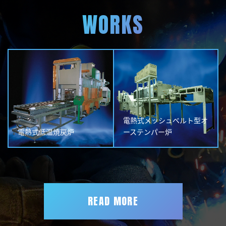
WORKS
電熱式メッシュベルト型オ
電熱式低温焼戻炉
ーステンパー炉
READ MORE