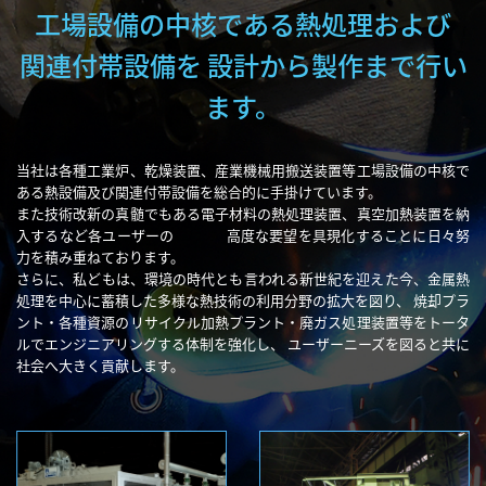
工場設備の中核である熱処理および
関連付帯設備を
設計から製作まで行い
ます。
当社は各種工業炉、乾燥装置、産業機械用搬送装置等工場設備の中核で
ある熱設備及び関連付帯設備を総合的に手掛けています。
また技術改新の真髄でもある電子材料の熱処理装置、真空加熱装置を納
入するなど各ユーザーの
高度な要望を具現化することに日々努
力を積み重ねております。
さらに、私どもは、環境の時代とも言われる新世紀を迎えた今、金属熱
処理を中心に蓄積した多様な熱技術の利用分野の拡大を図り、
焼却プラ
ント・各種資源のリサイクル加熱プラント・廃ガス処理装置等をトータ
ルでエンジニアリングする体制を強化し、
ユーザーニーズを図ると共に
社会へ大きく貢献します。