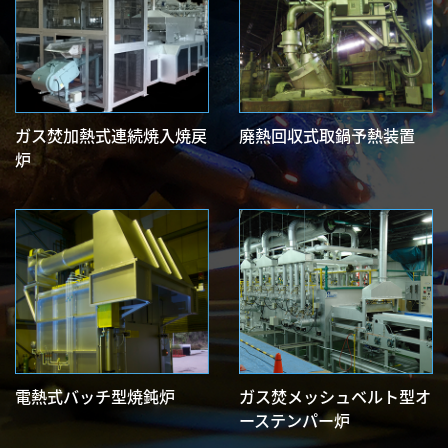
ガス焚加熱式連続焼入焼戻
廃熱回収式取鍋予熱装置
炉
電熱式バッチ型焼鈍炉
ガス焚メッシュベルト型オ
ーステンパー炉