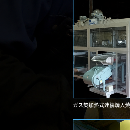
ガス焚加熱式連続焼入