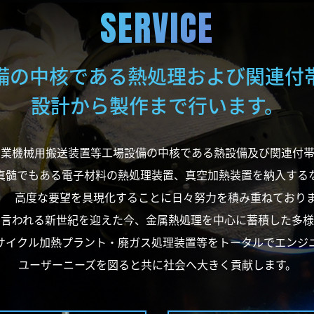
SERVICE
備の中核である熱処理および
関連付
設計から製作まで行います。
産業機械用搬送装置等工場設備の中核である熱設備及び関連付帯
真髄でもある電子材料の熱処理装置、真空加熱装置を納入する
度な要望を具現化することに日々努力を積み重ねておりま
も言われる新世紀を迎えた今、金属熱処理を中心に蓄積した多様
サイクル加熱プラント・廃ガス処理装置等をトータルでエンジ
ユーザーニーズを図ると共に社会へ大きく貢献します。